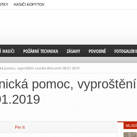
OTKY
HASIČI KOPYTOV
 HASIČI
POŽÁRNÍ TECHNIKA
ZÁSAHY
POVODNĚ
FOTOGALERI
VA
ODIČE
VIDEA
SOUTĚŽE
cká pomoc, vyproštění vozidla Bohumín 08.01.2019
RIE DRUŽSTVA
FOTOGALERIE
nická pomoc, vyproštění
ALERIE
01.2019
MLADÍ
Pin It