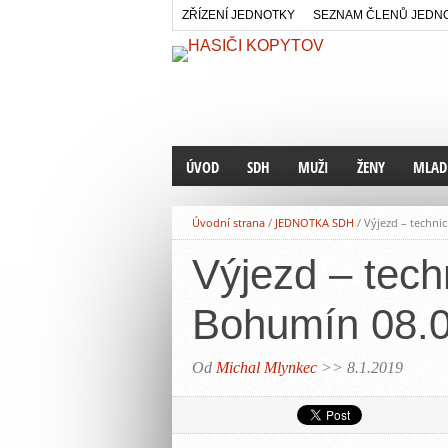
ZŘÍZENÍ JEDNOTKY
SEZNAM ČLENŮ JEDN
ÚVOD
SDH
MUŽI
ŽENY
MLADÍ
AKCE SDH
HISTORIE DRUŽSTVA
HISTORIE DRUŽST
PRO R
Úvodní strana
/
JEDNOTKA SDH
/
Výjezd – techni
HISTORIE SDH
SEZNAM ČLENŮ
SEZNAM ČLENEK
HISTO
Výjezd – tech
PŘESHRANIČNÍ SPOLUPRÁCE
FOTOG
STANOVY SH ČMS
Bohumín 08.
Od
Michal Mlynkec
>> 8.1.2019