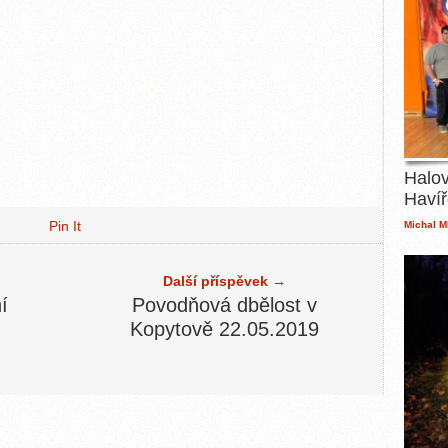
Halov
Havíř
Pin It
Michal M
Další příspěvek →
í
Povodňová dbělost v
Kopytově 22.05.2019