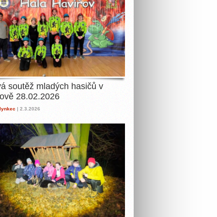
á soutěž mladých hasičů v
ově 28.02.2026
lynkec
| 2.3.2026