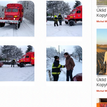
Úklid
Kopy
Michal M
Úklid
Kopy
Michal M