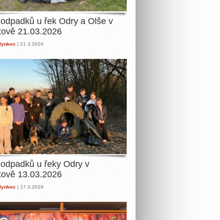
 odpadků u řek Odry a Olše v
tově 21.03.2026
lynkec
| 21.3.2026
 odpadků u řeky Odry v
tově 13.03.2026
lynkec
| 17.3.2026