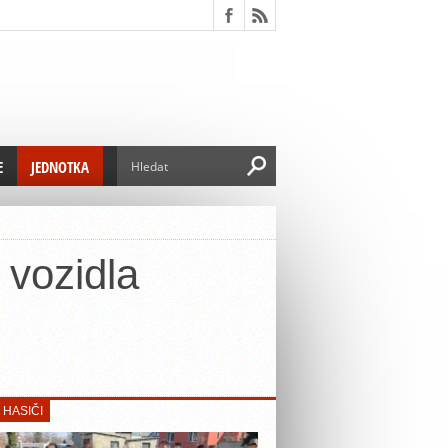
E
JEDNOTKA
ZŘÍZENÍ JEDNOTKY
SEZNAM ČLENŮ JEDNOTKY
 vozidla
 HASIČI