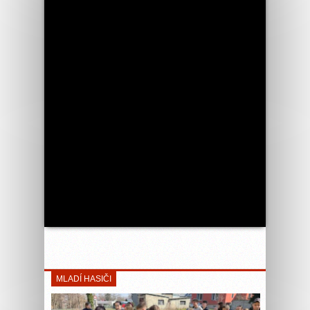
MLADÍ HASIČI