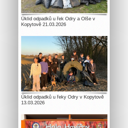
Úklid odpadků u řek Odry a Olše v
Kopytově 21.03.2026
Úklid odpadků u řeky Odry v Kopytově
13.03.2026