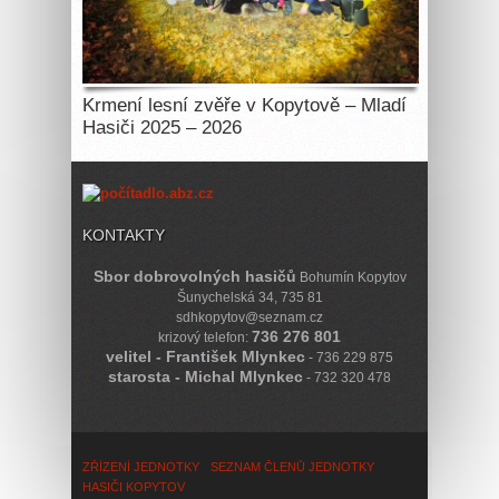
Krmení lesní zvěře v Kopytově – Mladí
Hasiči 2025 – 2026
KONTAKTY
Sbor dobrovolných hasičů
Bohumín Kopytov
Šunychelská 34, 735 81
sdhkopytov@seznam.cz
736 276 801
krizový telefon:
velitel - František Mlynkec
- 736 229 875
starosta - Michal Mlynkec
- 732 320 478
ZŘÍZENÍ JEDNOTKY
SEZNAM ČLENŮ JEDNOTKY
HASIČI KOPYTOV