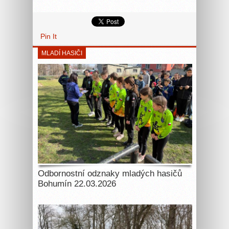
Pin It
MLADÍ HASIČI
Odbornostní odznaky mladých hasičů
Bohumín 22.03.2026