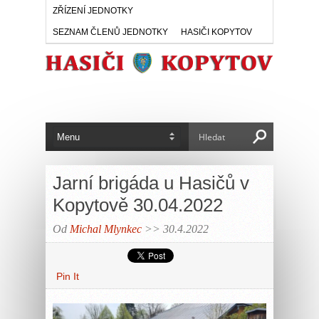
ZŘÍZENÍ JEDNOTKY
SEZNAM ČLENŮ JEDNOTKY
HASIČI KOPYTOV
Jarní brigáda u Hasičů v
Kopytově 30.04.2022
Od
Michal Mlynkec
>> 30.4.2022
Pin It