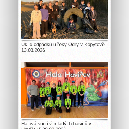
Úklid odpadků u řeky Odry v Kopytově
13.03.2026
Halová soutěž mladých hasičů v