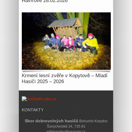
Havířově 28.02.2026
Krmení lesní zvěře v Kopytově – Mladí
Hasiči 2025 – 2026
KONTAKTY
Sbor dobrovolných hasičů
Bohumín Kopytov
Šunychelská 34, 735 81
sdhkopytov@seznam.cz