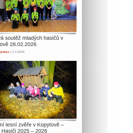
á soutěž mladých hasičů v
ově 28.02.2026
lynkec
| 2.3.2026
í lesní zvěře v Kopytově –
 Hasiči 2025 – 2026