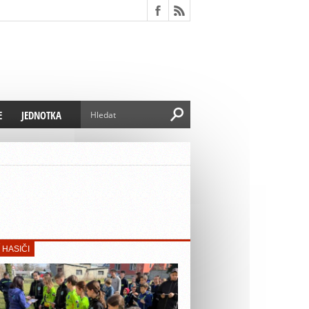
E
JEDNOTKA
ZŘÍZENÍ JEDNOTKY
SEZNAM ČLENŮ JEDNOTKY
 HASIČI