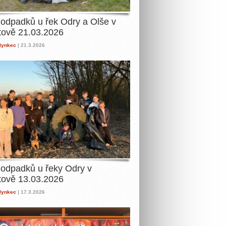
 odpadků u řek Odry a Olše v
tově 21.03.2026
lynkec
| 21.3.2026
 odpadků u řeky Odry v
tově 13.03.2026
lynkec
| 17.3.2026